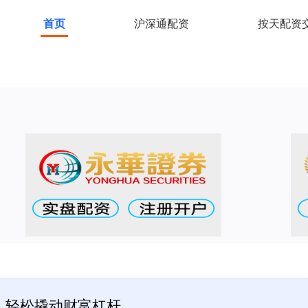
首页
沪深通配资
按天配资
，轻松撬动财富杠杆