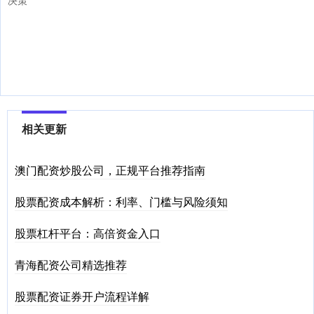
相关更新
澳门配资炒股公司，正规平台推荐指南
股票配资成本解析：利率、门槛与风险须知
股票杠杆平台：高倍资金入口
青海配资公司精选推荐
股票配资证券开户流程详解