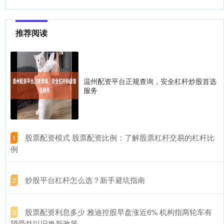
推荐阅读
温州配资平台正规查询，安全杠杆炒股首选
服务
​股票配资模式 股票配资比例：了解股票杠杆交易的杠杆比
1
例
​炒股平台杠杆怎么选？新手避坑指南
2
​股票配资利息多少 雅迪控股早盘涨近6% 机构指两轮车有
3
望受益以旧换新政策