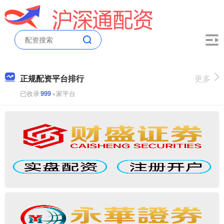
正规配资平台排行
更多
已收录
999
+家平台