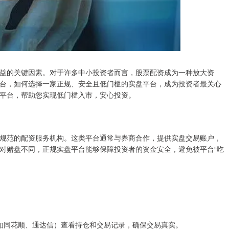
益的关键因素。对于许多中小投资者而言，股票配资成为一种放大资
台，如何选择一家正规、安全且低门槛的实盘平台，成为投资者最关心
平台，帮助您实现低门槛入市，安心投资。
规范的配资服务机构。这类平台通常与券商合作，提供实盘交易账户，
对赌盘不同，正规实盘平台能够保障投资者的资金安全，避免被平台“吃
件（如同花顺、通达信）查看持仓和交易记录，确保交易真实。