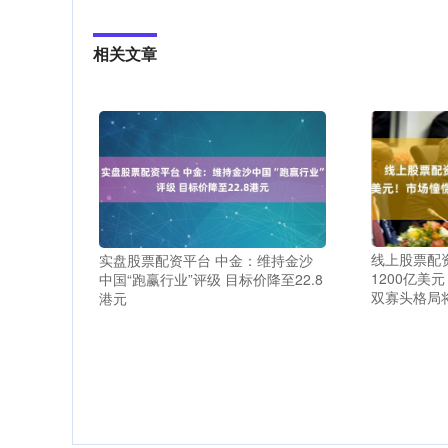
相关文章
线上股票配
实盘股票配资平台 中金：维持金沙
1200亿美
中国“跑赢行业”评级 目标价降至22.8
双寡头格局
港元