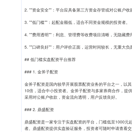
2. **资金安全**：平台应具备第三方资金存管或对公账户
3. **低门槛**：起配金额低，适合不同资金规模的投资者。
4. **费用透明**：利息、管理费等收费项目清晰，无隐藏费
5. **口碑良好**：用户评价正面，运营时间较长，无重大
## 低门槛实盘配资平台推荐
### 1. 金斧子配资
金斧子配资是国内较早开展股票配资业务的平台之一，以其
10倍，适合中小投资者。金斧子配资与多家券商合作，提
采用对公账户收款，资金流向透明，用户反馈良好。
### 2. 鼎盛配资
鼎盛配资是一家专注于实盘配资的平台，门槛低至1000元
者。鼎盛配资提供实盘验证服务，投资者可随时申请查看交