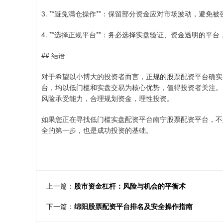
3. **避免满仓操作**：保留部分资金应对市场波动，避免
4. **选择正规平台**：务必选择实盘验证、资金透明的平
## 结语
对于希望以小博大的投资者而言，正规的股票配资平台确实
台，均以低门槛和实盘交易为核心优势，值得投资者关注。
风险承受能力，合理规划资金，理性投资。
如果您正在寻找低门槛实盘配资平台南宁股票配资平台，不
全的第一步，也是成功投资的基础。
上一篇：
股市资金杠杆：风险与机会的平衡术
下一篇：
绵阳股票配资平台排名及安全操作指南